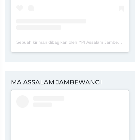
Sebuah kiriman dibagikan oleh YPI Assalam Jambewangi Blitar (@ypi.assalam.jambewangi.blitar)
MA ASSALAM JAMBEWANGI