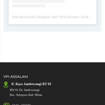
Sebuah kiriman dibagikan oleh Smki Assalam Jambewangi Blitar (@smkiassalamjambewangiblitar)
YPI ASSALAM
Jl. Raya
Jambewangi RT 03
RW 01
Ds. Jambewangi
Kec. Selopuro Kab. Blitar