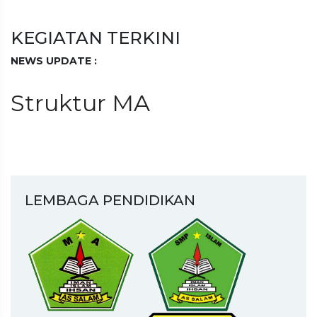
KEGIATAN TERKINI
NEWS UPDATE :
PENGUMUMAN HASIL TES INTERVIEW GELOMBANG 1
Struktur MA
SMKI ASSALAM JAMB...
PPDB tahun ajaran 2025/2026 telah dibuka....
PENGUMUMAN HASIL INTERVIEW TES PPDB
GELOMBANG 3 SMK ISLAM AS...
PENGUMUMAN HASIL INTERVIEW TES PPDB
LEMBAGA PENDIDIKAN
GELOMBANG 2 SMK ISLAM AS...
ASSALAM BERSHOLAWAT bersama Habib JA'FAR BIN
UTSMAN AL-JUFRI...
(UPDATE) PENGUMUMAN HASIL SELEKSI INTERVIEW
PPDB GELOMBANG 1...
PENGUMUMAN HASIL SELEKSI PENERIMAAN CALON