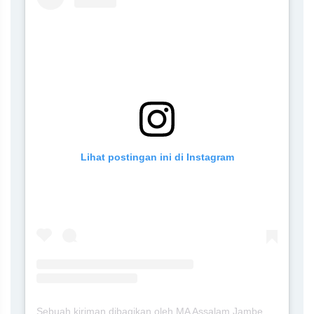
Lihat postingan ini di Instagram
Sebuah kiriman dibagikan oleh MA Assalam Jambewangi Blitar (@maassalamj)