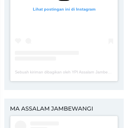
Lihat postingan ini di Instagram
Sebuah kiriman dibagikan oleh YPI Assalam Jambewangi Blitar (@ypi.assalam.jambewangi.blitar)
MA ASSALAM JAMBEWANGI