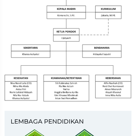
PPDB GELOMBANG 1...
PENGUMUMAN HASIL SELEKSI PENERIMAAN CALON
SISWA BARU GELOMB...
Pengumuman Hasil Tes Interview Gelombang 1 SPMB
SMKI ASSALA...
Pengumuman Hasil Tes Interview Gelombang 3 dan 4
PPDB SMKI ...
LEMBAGA PENDIDIKAN