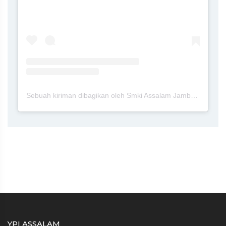
Sebuah kiriman dibagikan oleh Smki Assalam Jambewangi Blitar (@smkiassalamjambewangiblitar)
YPI ASSALAM