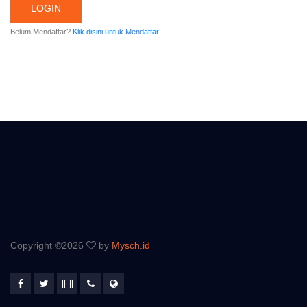
Belum Mendaftar?
Klik disini untuk Mendaftar
Copyright ©
2026
by
Mysch.id