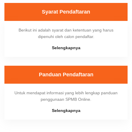
Syarat Pendaftaran
Berikut ini adalah syarat dan ketentuan yang harus
dipenuhi oleh calon pendaftar.
Selengkapnya
Panduan Pendaftaran
Untuk mendapat informasi yang lebih lengkap panduan
penggunaan SPMB Online.
Selengkapnya