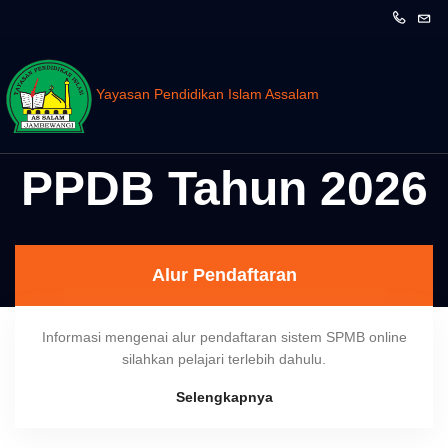
Yayasan Pendidikan Islam Assalam
PPDB Tahun 2026
Alur Pendaftaran
Informasi mengenai alur pendaftaran sistem SPMB online
silahkan pelajari terlebih dahulu.
Selengkapnya