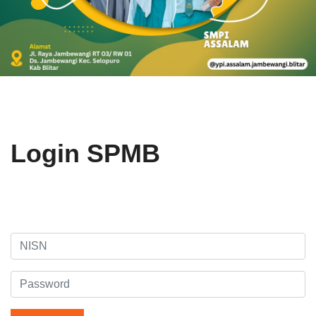
Login SPMB
Login SPMB Online