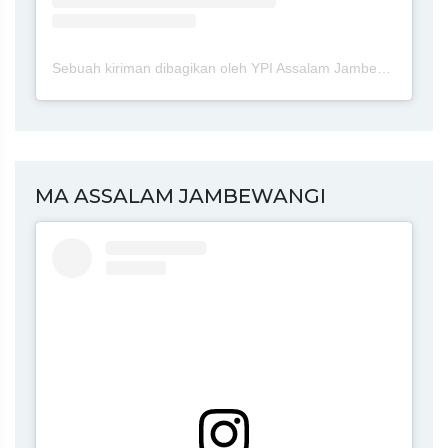
Sebuah kiriman dibagikan oleh YPI Assalam Jambewangi Blitar (@ypi.assalam.jambewangi.blitar)
MA ASSALAM JAMBEWANGI