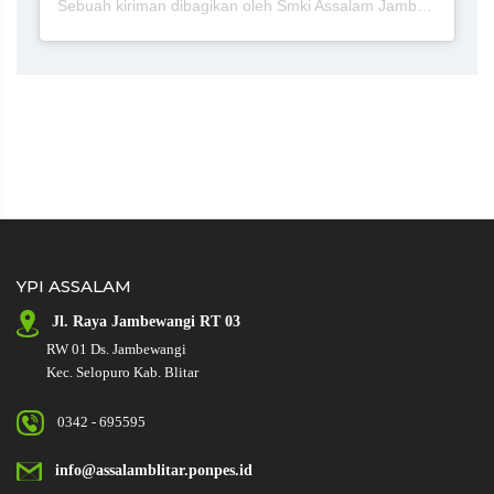
Sebuah kiriman dibagikan oleh Smki Assalam Jambewangi Blitar (@smkiassalamjambewangiblitar)
YPI ASSALAM
Jl. Raya
Jambewangi RT 03
RW 01
Ds. Jambewangi
Kec. Selopuro Kab. Blitar
0342 - 695595
info@assalamblitar.ponpes.id