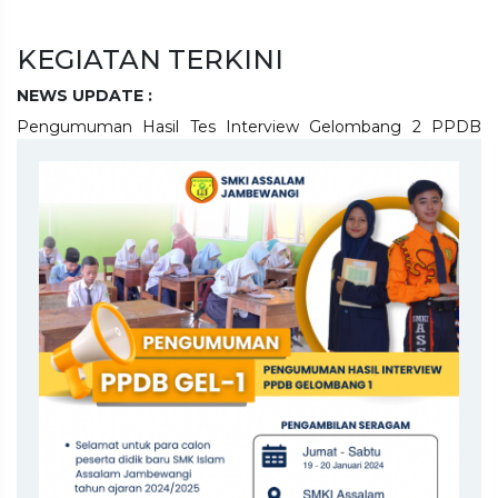
KEGIATAN TERKINI
NEWS UPDATE :
Pengumuman Hasil Tes Interview Gelombang 2 PPDB
SMKI ASSALAM...
PENGUMUMAN HASIL TES INTERVIEW GELOMBANG 1
SMKI ASSALAM JAMB...
PPDB tahun ajaran 2025/2026 telah dibuka....
PENGUMUMAN HASIL INTERVIEW TES PPDB
GELOMBANG 3 SMK ISLAM AS...
PENGUMUMAN HASIL INTERVIEW TES PPDB
GELOMBANG 2 SMK ISLAM AS...
ASSALAM BERSHOLAWAT bersama Habib JA'FAR BIN
UTSMAN AL-JUFRI...
(UPDATE) PENGUMUMAN HASIL SELEKSI INTERVIEW