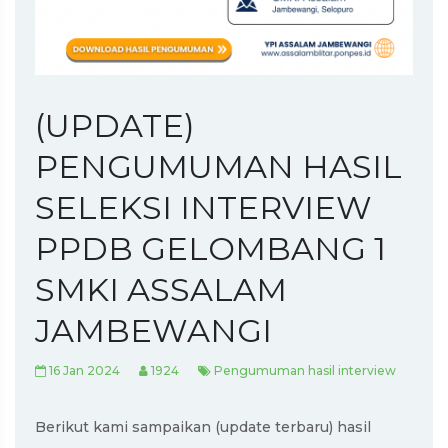
PPDB GELOMBANG 1...
PENGUMUMAN HASIL SELEKSI PENERIMAAN CALON
SISWA BARU GELOMB...
Pengumuman Hasil Tes Interview Gelombang 1 SPMB
SMKI ASSALA...
(UPDATE)
Pengumuman Hasil Tes Interview Gelombang 3 dan 4
PENGUMUMAN HASIL
PPDB SMKI ...
SELEKSI INTERVIEW
PPDB GELOMBANG 1
SMKI ASSALAM
JAMBEWANGI
16 Jan 2024
1924
Pengumuman hasil interview
Berikut kami sampaikan (update terbaru) hasil