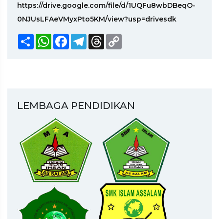
https://drive.google.com/file/d/1UQFu8wbDBeqO-
0NJUsLFAeVMyxPto5KM/view?usp=drivesdk
Share
WhatsApp
Facebook
Telegram
Threads
Copy
Link
LEMBAGA PENDIDIKAN