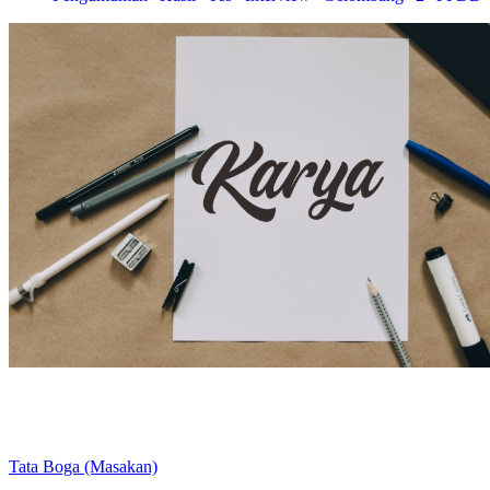
SMKI ASSALAM...
PENGUMUMAN HASIL TES INTERVIEW
GELOMBANG 1 SMKI ASSALAM JAMB...
PPDB tahun ajaran 2025/2026 telah dibuka....
PENGUMUMAN HASIL INTERVIEW TES PPDB
GELOMBANG 3 SMK ISLAM AS...
PENGUMUMAN HASIL INTERVIEW TES PPDB
GELOMBANG 2 SMK ISLAM AS...
ASSALAM BERSHOLAWAT bersama Habib JA'FAR BIN
UTSMAN AL-JUFRI...
(UPDATE) PENGUMUMAN HASIL SELEKSI
INTERVIEW PPDB GELOMBANG 1...
PENGUMUMAN HASIL SELEKSI PENERIMAAN
Tata Boga (Masakan)
CALON SISWA BARU GELOMB...