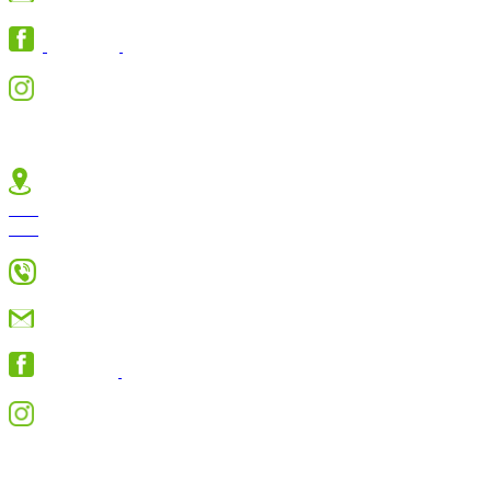
Ypi Assalam
Jambewangi
Selopuro
ypi.assalam.jambewangi.blitar
MA
Jl. Raya Jambewangi RT 03
RW 01 Ds. Jambewangi
Kec. Selopuro Kab. Blitar
0812-1729-7910
maassalam99@gmail.com
Ma Assalam
Jambewangi Blitar
maassalamj
SMK ISLAM