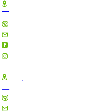
Jl. Raya Jambewangi RT 03
RW 01 Ds. Jambewangi
Kec. Selopuro Kab. Blitar
0856-0807-6617
smkiassalam@gmail.com
Smki Assalam
Jambewangi Blitar
smkiassalamjambewangiblitar
SMP ISLAM
Jl. Raya
Jambewangi RT 03
RW 01 Ds. Jambewangi
Kec. Selopuro Kab. Blitar
0815-1547-4685
smpiassalam.jambewangi@gmail.com