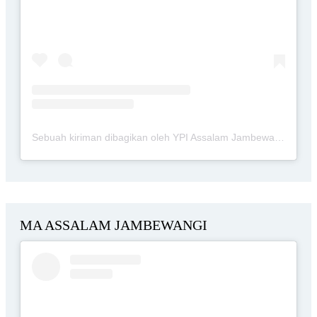
Sebuah kiriman dibagikan oleh YPI Assalam Jambewangi Blitar (@ypi.assalam.jambewangi.blitar)
MA ASSALAM JAMBEWANGI