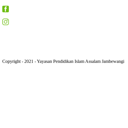
Smpi Assalam Jambewangi Blitar
smpislamassalamjambewangi
Copyright - 2021 - Yayasan Pendidikan Islam Assalam Jambewangi