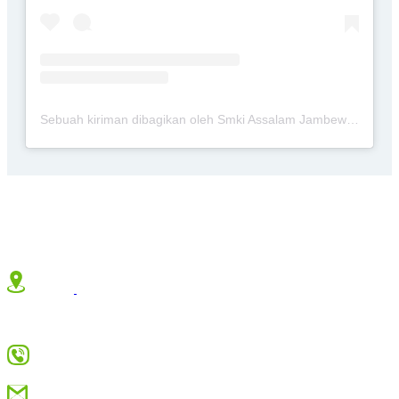
Sebuah kiriman dibagikan oleh Smki Assalam Jambewangi Blitar (@smkiassalamjambewangiblitar)
YPI ASSALAM
Jl. Raya
Jambewangi RT 03
RW 01
Ds. Jambewangi
Kec. Selopuro Kab. Blitar
0342 - 695595
info@assalamblitar.ponpes.id