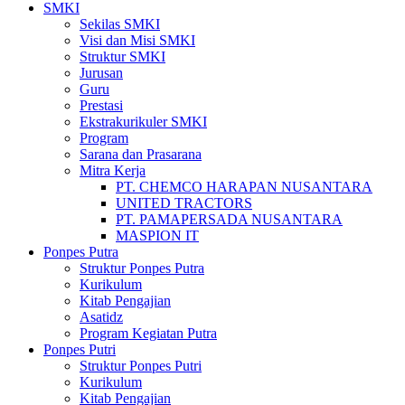
SMKI
Sekilas SMKI
Visi dan Misi SMKI
Struktur SMKI
Jurusan
Guru
Prestasi
Ekstrakurikuler SMKI
Program
Sarana dan Prasarana
Mitra Kerja
PT. CHEMCO HARAPAN NUSANTARA
UNITED TRACTORS
PT. PAMAPERSADA NUSANTARA
MASPION IT
Ponpes Putra
Struktur Ponpes Putra
Kurikulum
Kitab Pengajian
Asatidz
Program Kegiatan Putra
Ponpes Putri
Struktur Ponpes Putri
Kurikulum
Kitab Pengajian