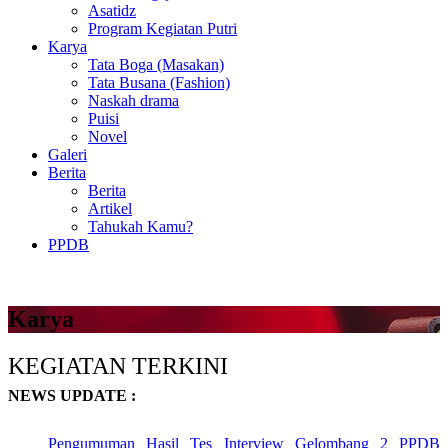
Asatidz
Program Kegiatan Putri
Karya
Tata Boga (Masakan)
Tata Busana (Fashion)
Naskah drama
Puisi
Novel
Galeri
Berita
Berita
Artikel
Tahukah Kamu?
PPDB
Karya
KEGIATAN TERKINI
NEWS UPDATE :
Pengumuman Hasil Tes Interview Gelombang 2 PPDB