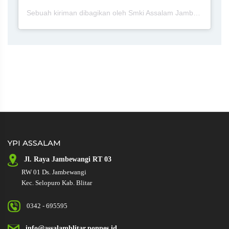
Sebuah kiriman dibagikan oleh Smki Assalam Jambewangi Blitar (@smkiassalamjambewangiblitar)
YPI ASSALAM
Jl. Raya
Jambewangi RT 03
RW 01
Ds. Jambewangi
Kec. Selopuro Kab. Blitar
0342 - 695595
info@assalamblitar.ponpes.id