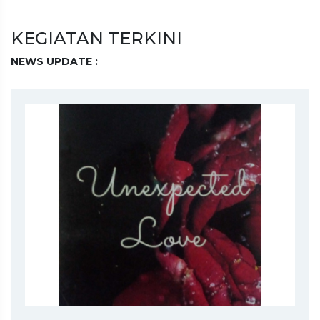
KEGIATAN TERKINI
NEWS UPDATE :
Pengumuman Hasil Tes Interview Gelombang 2 PPDB
SMKI ASSALAM...
PENGUMUMAN HASIL TES INTERVIEW GELOMBANG 1
SMKI ASSALAM JAMB...
PPDB tahun ajaran 2025/2026 telah dibuka....
PENGUMUMAN HASIL INTERVIEW TES PPDB
GELOMBANG 3 SMK ISLAM AS...
PENGUMUMAN HASIL INTERVIEW TES PPDB
GELOMBANG 2 SMK ISLAM AS...
ASSALAM BERSHOLAWAT bersama Habib JA'FAR BIN
UTSMAN AL-JUFRI...
(UPDATE) PENGUMUMAN HASIL SELEKSI INTERVIEW