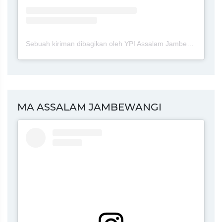
Sebuah kiriman dibagikan oleh YPI Assalam Jambewangi Blitar (@ypi.assalam.jambewangi.blitar)
MA ASSALAM JAMBEWANGI