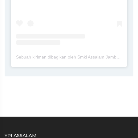
Sebuah kiriman dibagikan oleh Smki Assalam Jambewangi Blitar (@smkiassalamjambewangiblitar)
YPI ASSALAM