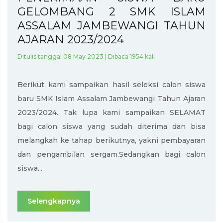
SISWA BARU GELOMB...
GELOMBANG 2 SMK ISLAM
Pengumuman Hasil Tes Interview Gelombang 1 SPMB
ASSALAM JAMBEWANGI TAHUN
SMKI ASSALA...
AJARAN 2023/2024
Pengumuman Hasil Tes Interview Gelombang 3 dan 4
PPDB SMKI ...
Ditulis tanggal 08 May 2023 | Dibaca 1954 kali
Pengumuman Hasil Tes Interview Gelombang 2 PPDB
Berikut kami sampaikan hasil seleksi calon siswa
SMKI ASSALAM...
baru SMK Islam Assalam Jambewangi Tahun Ajaran
2023/2024. Tak lupa kami sampaikan SELAMAT
bagi calon siswa yang sudah diterima dan bisa
melangkah ke tahap berikutnya, yakni pembayaran
dan pengambilan sergam.Sedangkan bagi calon
siswa...
Selengkapnya