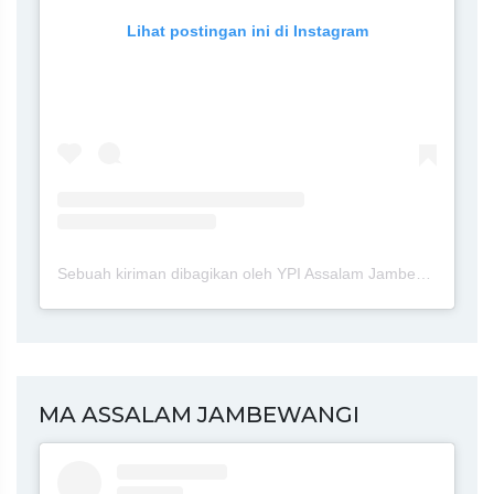
Lihat postingan ini di Instagram
Sebuah kiriman dibagikan oleh YPI Assalam Jambewangi Blitar (@ypi.assalam.jambewangi.blitar)
MA ASSALAM JAMBEWANGI